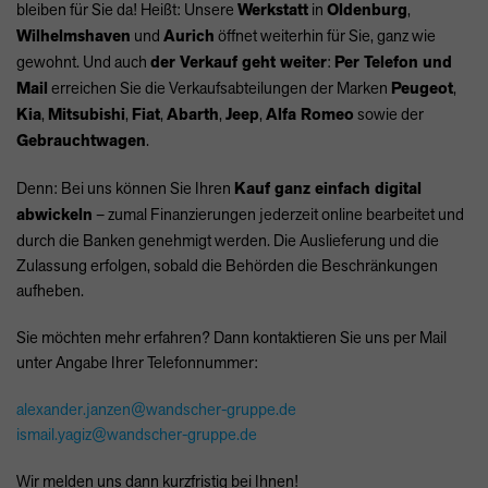
bleiben für Sie da! Heißt: Unsere
Werkstatt
in
Oldenburg
,
Wilhelmshaven
und
Aurich
öffnet weiterhin für Sie, ganz wie
gewohnt. Und auch
der Verkauf geht weiter
:
Per Telefon und
Mail
erreichen Sie die Verkaufsabteilungen der Marken
Peugeot
,
Kia
,
Mitsubishi
,
Fiat
,
Abarth
,
Jeep
,
Alfa Romeo
sowie der
Gebrauchtwagen
.
Denn: Bei uns können Sie Ihren
Kauf ganz einfach digital
abwickeln
– zumal Finanzierungen jederzeit online bearbeitet und
durch die Banken genehmigt werden. Die Auslieferung und die
Zulassung erfolgen, sobald die Behörden die Beschränkungen
aufheben.
Sie möchten mehr erfahren? Dann kontaktieren Sie uns per Mail
unter Angabe Ihrer Telefonnummer:
alexander.janzen@wandscher-gruppe.de
ismail.yagiz@wandscher-gruppe.de
Wir melden uns dann kurzfristig bei Ihnen!