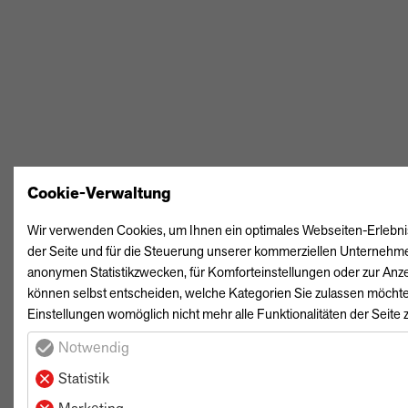
PEUGEOT
OPEL
DS AUTOMOBILES
KIA
SUZUKI
MITSUBISHI
Cookie-Verwaltung
GWM
BYD
FORD SERVICE
Wir verwenden Cookies, um Ihnen ein optimales Webseiten-Erlebnis 
der Seite und für die Steuerung unserer kommerziellen Unternehmens
SERVICE
anonymen Statistikzwecken, für Komforteinstellungen oder zur Anzei
können selbst entscheiden, welche Kategorien Sie zulassen möchten.
MIET' MICH | RENT A CAR
Einstellungen womöglich nicht mehr alle Funktionalitäten der Seite 
Notwendig
AUTOMARKT
Statistik