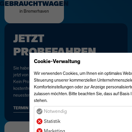
GEBRAUCHTWAGEN
in Bremerhaven
JETZT
PROBEFAHREN
Cookie-Verwaltung
Sie haben Ihr Wunschmodell gefunden und möchten sich
Wir verwenden Cookies, um Ihnen ein optimales Webseit
jetzt von den Fahreigenschaften überzeugen?
Steuerung unserer kommerziellen Unternehmensziele n
Kein Problem, die Wandscher Gruppe bietet Ihnen
Komforteinstellungen oder zur Anzeige personalisiert
kostenfreie Probefahrten an – den direktesten Weg, die
zulassen möchten. Bitte beachten Sie, dass auf Basis 
neuesten Innovationen am Markt zu erfahren.
stehen.
TERMIN VEREINBAREN
Notwendig
Statistik
Marketing