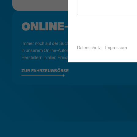
ONLINE-AUTOMARK
Immer noch auf der Suche nach Ihrem Wunschmodell? Dann 
Datenschutz
Impressum
in unserem Online-Automarkt vorbei; es hält für Sie über 400
Herstellern in allen Preisklassen und Aufbauarten bereit – v
ZUR FAHRZEUGBÖRSE