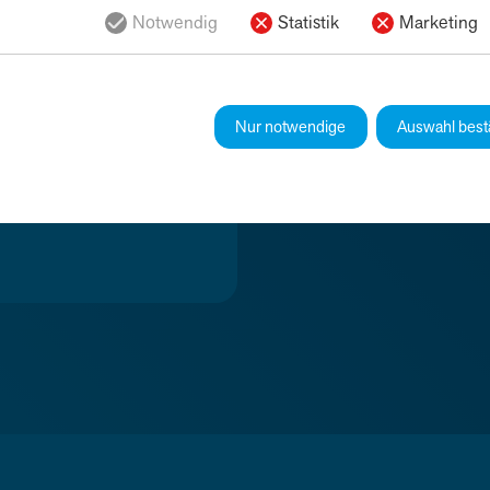
Notwendig
Statistik
Marketing
T
Nur notwendige
Auswahl best
schauen Sie am besten gleich
 Modelle von bis zu 18
om Kleinstwagen bis zum Van.