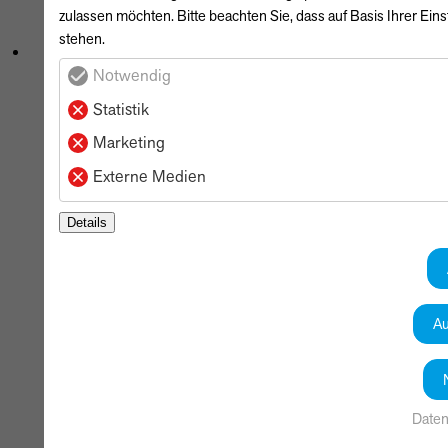
zulassen möchten. Bitte beachten Sie, dass auf Basis Ihrer Ein
stehen.
Notwendig
Statistik
Marketing
Externe Medien
Details
JOSHUA
WENDELN
Online-Verkauf
Au
Bremer Heerstraße
400
26135
Oldenburg
Daten
0441 / 920 77-32