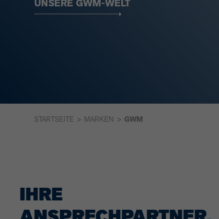
UNSERE GWM-WELT
STARTSEITE
MARKEN
GWM
IHRE
ANSPRECHPARTNER.