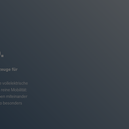
.
euge für
ie vollelektrische
eine Mobilität:
ben miteinander
 so besonders