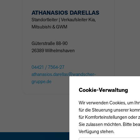
ATHANASIOS
DARELLAS
Standortleiter | Verkaufsleiter Kia,
Mitsubishi & GWM
Güterstraße
88-90
26389
Wilhelmshaven
04421 / 7564-27
athanasios.darellas@wandscher-
gruppe.de
Cookie-Verwaltung
Wir verwenden Cookies, um Ihne
für die Steuerung unserer komm
für Komforteinstellungen oder z
Sie zulassen möchten. Bitte bea
Verfügung stehen.