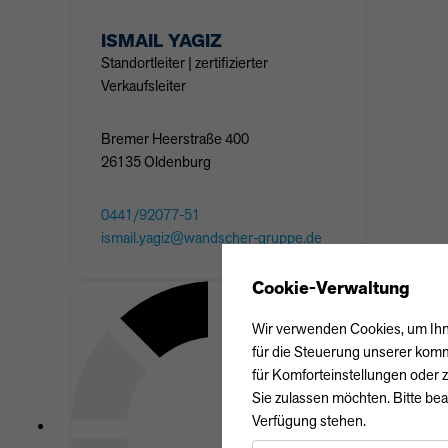
ISMAIL
YAGIZ
Standortleiter | zertifizierter
Verkaufsleiter
Bremer Heerstraße
400
26135
Oldenburg
0441/92077-51
ismail.yagiz@wandscher-gruppe.de
Cookie-Verwaltung
Wir verwenden Cookies, um Ihne
für die Steuerung unserer komm
für Komforteinstellungen oder z
Sie zulassen möchten. Bitte bea
Verfügung stehen.