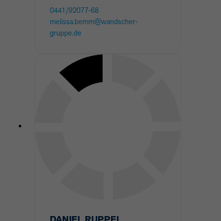
0441/92077-68
melissa.bemm@wandscher-
gruppe.de
DANIEL
RUPPEL