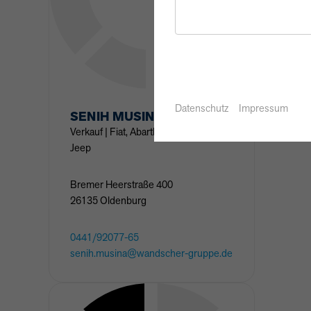
Datenschutz
Impressum
SENIH
MUSINA
Verkauf | Fiat, Abarth, Alfa Romeo &
Jeep
Bremer Heerstraße
400
26135
Oldenburg
0441/92077-65
senih.musina@wandscher-gruppe.de