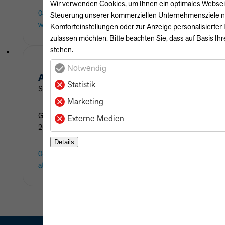
Wir verwenden Cookies, um Ihnen ein optimales Webseiten
04421 / 756 4-0
Steuerung unserer kommerziellen Unternehmensziele notw
wilhelmshaven@wandscher-gruppe.de
Komforteinstellungen oder zur Anzeige personalisierter
zulassen möchten. Bitte beachten Sie, dass auf Basis Ihr
stehen.
Notwendig
ATHANASIOS
DARELLAS
Statistik
Standortleiter | Verkaufsleiter Kia, Mitsubishi & GWM
Marketing
Güterstraße
88-90
Externe Medien
26389
Wilhelmshaven
Details
04421 / 7564-27
athanasios.darellas@wandscher-gruppe.de