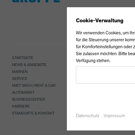
Cookie-Verwaltung
Wir verwenden Cookies, um Ihne
für die Steuerung unserer komm
für Komforteinstellungen oder z
Sie zulassen möchten. Bitte bea
STARTSEITE
Verfügung stehen.
NEWS & ANGEBOTE
MARKEN
SERVICE
MIET' MICH | RENT A CAR
AUTOMARKT
BUSINESSCENTER
KARRIERE
STANDORTE & KONTAKT
Datenschutz
Impressum