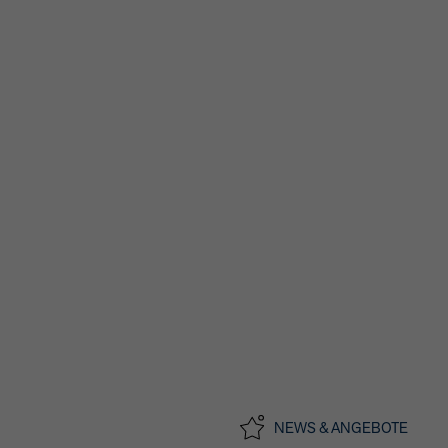
MARKEN
SERVICE
MIET' MICH | RENT A CA
AUTOMARKT
BUSINESSCENTER
KARRIERE
STANDORTE & KONTAKT
IMPRESSUM
·
DATENSCHUTZ
NEWS & ANGEBOTE