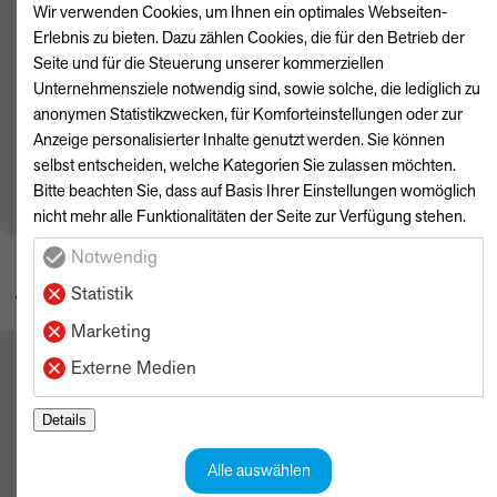
Wir verwenden Cookies, um Ihnen ein optimales Webseiten-
genutzt werden.
Erlebnis zu bieten. Dazu zählen Cookies, die für den Betrieb der
Förderungen kombinierbar:
BAFA
-Zuschüsse oder
Seite und für die Steuerung unserer kommerziellen
Herstellerprämien bleiben von der Abschreibung unberührt.
Unternehmensziele notwendig sind, sowie solche, die lediglich zu
Zeitraum entscheidend: Kauf, Lieferung und Zulassung
anonymen Statistikzwecken, für Komforteinstellungen oder zur
müssen zwischen dem 30.06.2025 und dem 01.01.2028
Anzeige personalisierter Inhalte genutzt werden. Sie können
abgeschlossen sein.
selbst entscheiden, welche Kategorien Sie zulassen möchten.
Bitte beachten Sie, dass auf Basis Ihrer Einstellungen womöglich
Finden Sie jetzt den richtigen Ansprechpartner für Ihre Marke
nicht mehr alle Funktionalitäten der Seite zur Verfügung stehen.
Notwendig
ZURÜCK ZUR ÜBERSICHT
Statistik
Marketing
Externe Medien
Details
Alle auswählen