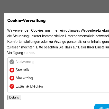
FAHRZEUGBÖRSE
ANKAUF
BUSINESSCENTER
Cookie-Verwaltung
Wir verwenden Cookies, um Ihnen ein optimales Webseiten-Erlebnis z
KARRIERE
die Steuerung unserer kommerziellen Unternehmensziele notwendig s
Komforteinstellungen oder zur Anzeige personalisierter Inhalte gen
zulassen möchten. Bitte beachten Sie, dass auf Basis Ihrer Einstell
STANDORTE & KONTAKT
Verfügung stehen.
Notwendig
·
IMPRESSUM
DATENSCHUTZ
Statistik
Marketing
Externe Medien
Details
Alle a