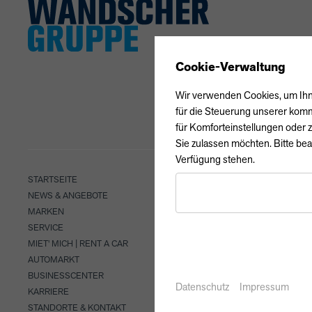
Cookie-Verwaltung
Wir verwenden Cookies, um Ihne
für die Steuerung unserer komm
für Komforteinstellungen oder z
Sie zulassen möchten. Bitte bea
Verfügung stehen.
STARTSEITE
NEWS & ANGEBOTE
MARKEN
SERVICE
MIET' MICH | RENT A CAR
AUTOMARKT
BUSINESSCENTER
Datenschutz
Impressum
KARRIERE
STANDORTE & KONTAKT