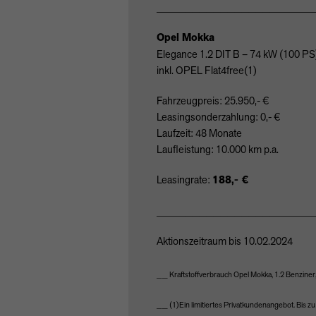
______________________
Opel Mokka
Elegance 1.2
DIT
B – 74 kW (100 PS
inkl.
OPEL
Flat4free(1)
Fahrzeugpreis: 25.950,- €
Leasingsonderzahlung: 0,- €
Laufzeit: 48 Monate
Laufleistung: 10.000 km p.a.
Leasingrate:
188,- €
______________________
Aktionszeitraum bis 10.02.2024
__ Kraftstoffverbrauch Opel Mokka, 1.2 Benzine
__ (1)Ein limitiertes Privatkundenangebot. Bis z