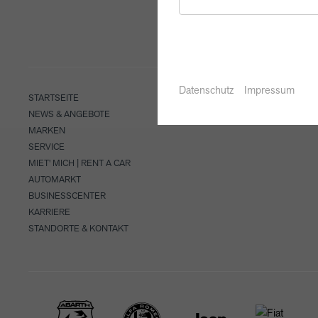
Datenschutz
Impressum
STARTSEITE
NEWS & ANGEBOTE
MARKEN
SERVICE
MIET' MICH | RENT A CAR
AUTOMARKT
BUSINESSCENTER
KARRIERE
STANDORTE & KONTAKT