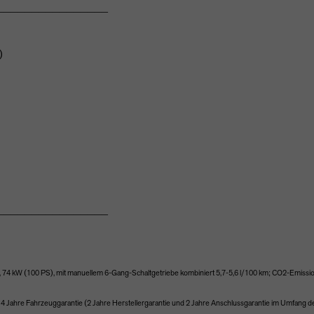
________________
)
________________
r, 74 kW (100 PS), mit manuellem 6-Gang-Schaltgetriebe kombiniert 5,7-5,6 l/100 km; CO2-Emiss
u 4 Jahre Fahrzeuggarantie (2 Jahre Herstellergarantie und 2 Jahre Anschlussgarantie im Umfang 