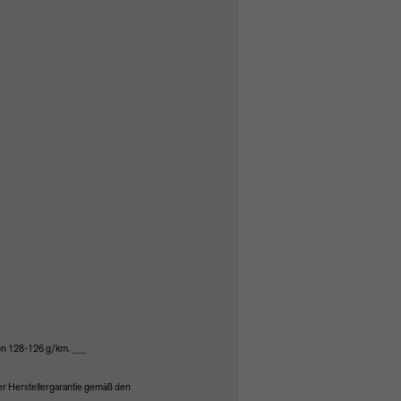
ion 128-126 g/km. __
der Herstellergarantie gemäß den