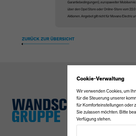
Garantiebedingungen), europaweiter Mobilservic
über den Opel Store oder Online-Store vom 22.01
Aktionen. Angebot gilt nicht für Movano Electric u
ZURÜCK ZUR ÜBERSICHT
Cookie-Verwaltung
Wir verwenden Cookies, um Ihne
für die Steuerung unserer komm
für Komforteinstellungen oder z
Sie zulassen möchten. Bitte bea
Verfügung stehen.