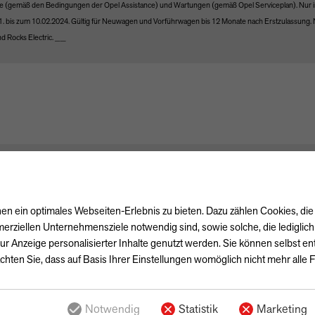
e (gemäß den Bedingungen der Opel Assistance) und Wartungen (gemäß Opel Serviceplan). Nur i
. bis zum 10.02.2024. Gültig für Neuwagen und Vorführwagen bis 12 Monate nach Erstzulassung. 
nd Rocks Electric. __
n ein optimales Webseiten-Erlebnis zu bieten. Dazu zählen Cookies, die 
erziellen Unternehmensziele notwendig sind, sowie solche, die lediglic
ur Anzeige personalisierter Inhalte genutzt werden. Sie können selbst e
chten Sie, dass auf Basis Ihrer Einstellungen womöglich nicht mehr alle F
Notwendig
Statistik
Marketing