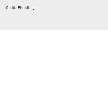
Cookie-Einstellungen
SCHLIESSEN
STARTSEITE
NEWS & ANGEBOTE
MARKEN
FIAT
ABARTH
ALFA ROMEO