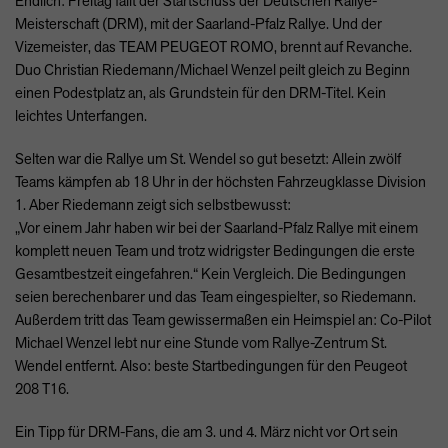
Endlich: Freitag fällt der Startschuss der Deutschen Rallye-
Meisterschaft (
DRM
), mit der Saarland-Pfalz Rallye. Und der
Vizemeister, das
TEAM
PEUGEOT
ROMO
, brennt auf Revanche.
Duo Christian Riedemann/Michael Wenzel peilt gleich zu Beginn
einen Podestplatz an, als Grundstein für den
DRM
-Titel. Kein
leichtes Unterfangen.
Selten war die Rallye um St. Wendel so gut besetzt: Allein zwölf
Teams kämpfen ab 18 Uhr in der höchsten Fahrzeugklasse Division
1. Aber Riedemann zeigt sich selbstbewusst:
„Vor einem Jahr haben wir bei der Saarland-Pfalz Rallye mit einem
komplett neuen Team und trotz widrigster Bedingungen die erste
Gesamtbestzeit eingefahren.“ Kein Vergleich. Die Bedingungen
seien berechenbarer und das Team eingespielter, so Riedemann.
Außerdem tritt das Team gewissermaßen ein Heimspiel an: Co-Pilot
Michael Wenzel lebt nur eine Stunde vom Rallye-Zentrum St.
Wendel entfernt. Also: beste Startbedingungen für den Peugeot
208 T16.
Ein Tipp für
DRM
-Fans, die am 3. und 4. März nicht vor Ort sein