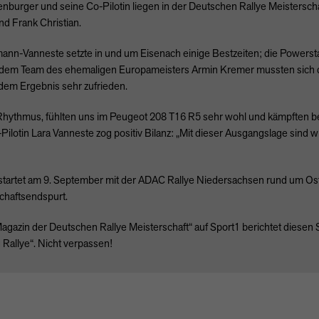
urger und seine Co-Pilotin liegen in der Deutschen Rallye Meisterscha
nd Frank Christian.
n-Vanneste setzte in und um Eisenach einige Bestzeiten; die Powerstag
r dem Team des ehemaligen Europameisters Armin Kremer mussten sich d
dem Ergebnis sehr zufrieden.
Rhythmus, fühlten uns im Peugeot 208 T16 R5 sehr wohl und kämpften bei
ilotin Lara Vanneste zog positiv Bilanz: „Mit dieser Ausgangslage sind wi
startet am 9. September mit der
ADAC
Rallye Niedersachsen rund um Ost
chaftsendspurt.
azin der Deutschen Rallye Meisterschaft“ auf Sport1 berichtet diesen 
allye“. Nicht verpassen!