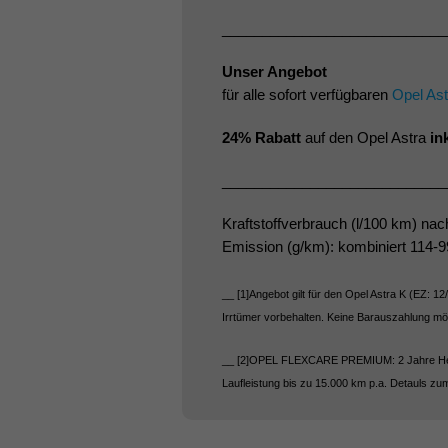
____________________________
Unser Angebot
für alle sofort verfügbaren
Opel Ast
24% Rabatt
auf den Opel Astra
in
____________________________
Kraftstoffverbrauch (l/100 km) nac
Emission (g/km): kombiniert 114-9
__ [1]Angebot gilt für den Opel Astra K (EZ: 1
Irrtümer vorbehalten. Keine Barauszahlung m
__ [2]OPEL
FLEXCARE
PREMIUM
: 2 Jahre H
Laufleistung bis zu 15.000 km p.a. Detauls z