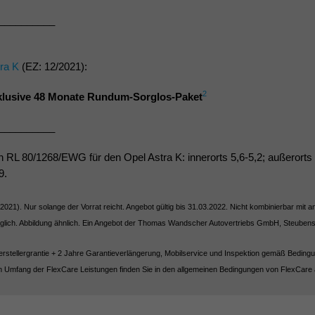
__________
ra K
(EZ: 12/2021):
2
klusive 48 Monate Rundum-Sorglos-Paket
__________
h RL 80/1268/EWG für den Opel Astra K: innerorts 5,6-5,2; außerorts 
9.
2/2021). Nur solange der Vorrat reicht. Angebot gültig bis 31.03.2022. Nicht kombinierbar mi
öglich. Abbildung ähnlich. Ein Angebot der Thomas Wandscher Autovertriebs GmbH, Steuben
erstellergrantie + 2 Jahre Garantieverlängerung, Mobilservice und Inspektion gemäß Bedin
um Umfang der FlexCare Leistungen finden Sie in den allgemeinen Bedingungen von FlexCare