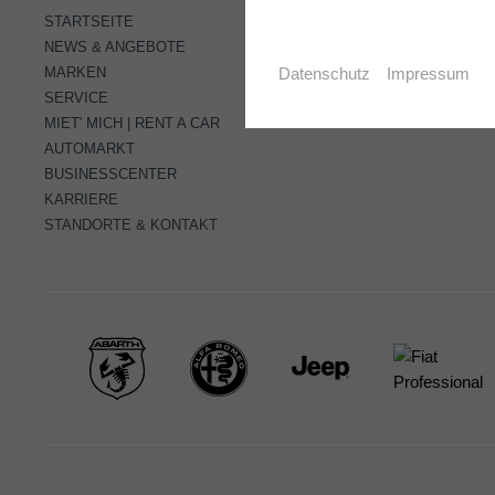
STARTSEITE
NEWS & ANGEBOTE
MARKEN
Datenschutz
Impressum
SERVICE
MIET' MICH | RENT A CAR
AUTOMARKT
BUSINESSCENTER
KARRIERE
STANDORTE & KONTAKT