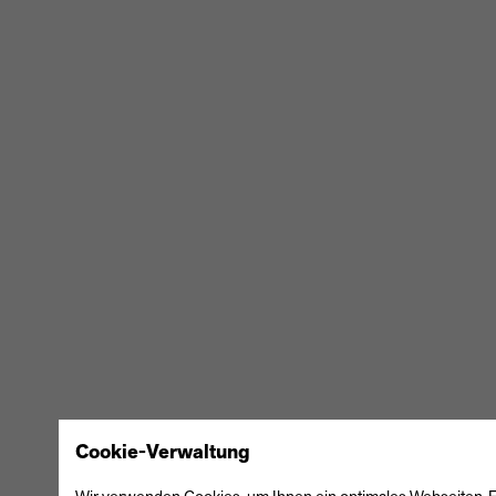
BUSINESSCENTER
KARRIERE
STANDORTE & KONTAKT
·
IMPRESSUM
DATENSCHUTZ
Cookie-Verwaltung