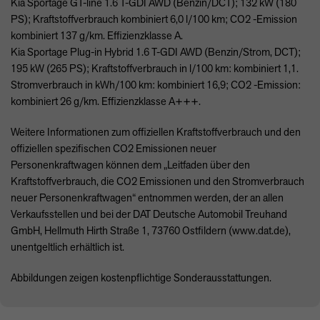
Kia Sportage GT-line 1.6 T-
GDI
AWD
(Benzin/DCT); 132 kW (180
PS); Kraftstoffverbrauch kombiniert 6,0 l/100 km; CO2 -Emission
kombiniert 137 g/km. Effizienzklasse A.
Kia Sportage Plug-in Hybrid 1.6 T-
GDI
AWD
(Benzin/Strom,
DCT
);
195 kW (265 PS); Kraftstoffverbrauch in l/100 km: kombiniert 1,1.
Stromverbrauch in kWh/100 km: kombiniert 16,9; CO2 -Emission:
kombiniert 26 g/km. Effizienzklasse A+++.
Weitere Informationen zum offiziellen Kraftstoffverbrauch und den
offiziellen spezifischen CO2 Emissionen neuer
Personenkraftwagen können dem „Leitfaden über den
Kraftstoffverbrauch, die CO2 Emissionen und den Stromverbrauch
neuer Personenkraftwagen“ entnommen werden, der an allen
Verkaufsstellen und bei der
DAT
Deutsche Automobil Treuhand
GmbH, Hellmuth Hirth Straße 1, 73760 Ostfildern (www.dat.de),
unentgeltlich erhältlich ist.
Abbildungen zeigen kostenpflichtige Sonderausstattungen.