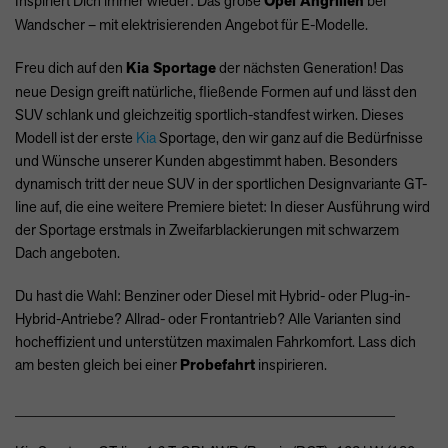
Inspiriert Dich immer wieder: Das große
Opel Angrillen
bei
Wandscher – mit elektrisierenden Angebot für E-Modelle.
Freu dich auf den
Kia Sportage
der nächsten Generation! Das
neue Design greift natürliche, fließende Formen auf und lässt den
SUV
schlank und gleichzeitig sportlich-standfest wirken. Dieses
Modell ist der erste
Kia
Sportage, den wir ganz auf die Bedürfnisse
und Wünsche unserer Kunden abgestimmt haben. Besonders
dynamisch tritt der neue
SUV
in der sportlichen Designvariante GT-
line auf, die eine weitere Premiere bietet: In dieser Ausführung wird
der Sportage erstmals in Zweifarblackierungen mit schwarzem
Dach angeboten.
Du hast die Wahl: Benziner oder Diesel mit Hybrid- oder Plug-in-
Hybrid-Antriebe? Allrad- oder Frontantrieb? Alle Varianten sind
hocheffizient und unterstützen maximalen Fahrkomfort. Lass dich
am besten gleich bei einer
Probefahrt
inspirieren.
______________________________________