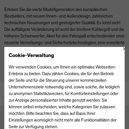
Erleben Sie die vierte Modellgeneration des europäischen
Bestsellers, mit neuem Innen- und Außendesign, zahlreichen
technischen Neuerungen und gesteigerter Qualität. Es lohnt sich!
Die auffälligste Veränderung ist wohl der breitere Kühlergrill und die
höheren Scheinwerfer. Aber für den Fahrspaß entscheidender sind:
neueste Vernetzungs- und Sicherheitstechnologien, eine erweiterte
×
Antriebspalette mit höherer Effizienz bei gesteigerter Fahrleistung –
Cookie-Verwaltung
und der unschlagbare Preis
ab 19.990 Euro
. Obendrein gibt der
Hersteller sieben Jahre Garantie. Das sollten Sie sich nicht
Wir verwenden Cookies, um Ihnen ein optimales Webseiten-
entgehen lassen.
Erlebnis zu bieten. Dazu zählen Cookies, die für den Betrieb
der Seite und für die Steuerung unserer kommerziellen
Unternehmensziele notwendig sind, sowie solche, die lediglich
ZURÜCK ZUR ÜBERSICHT
zu anonymen Statistikzwecken, für Komforteinstellungen oder
zur Anzeige personalisierter Inhalte genutzt werden. Sie
können selbst entscheiden, welche Kategorien Sie zulassen
möchten. Bitte beachten Sie, dass auf Basis Ihrer
Einstellungen womöglich nicht mehr alle Funktionalitäten der
Seite zur Verfügung stehen.