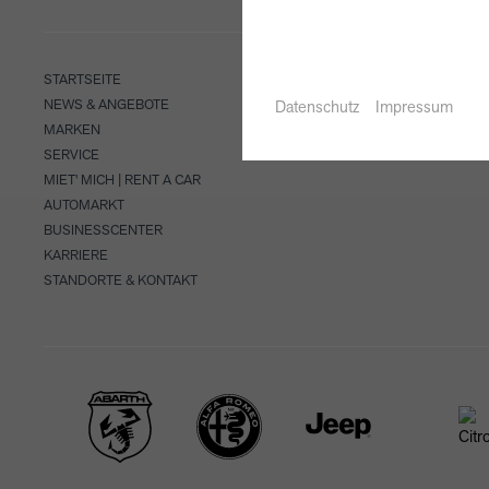
STARTSEITE
NEWS & ANGEBOTE
Datenschutz
Impressum
MARKEN
SERVICE
MIET' MICH | RENT A CAR
AUTOMARKT
BUSINESSCENTER
KARRIERE
STANDORTE & KONTAKT