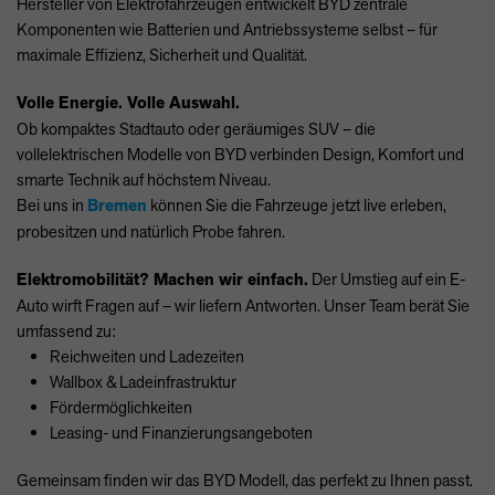
Hersteller von Elektrofahrzeugen entwickelt
BYD
zentrale
Komponenten wie Batterien und Antriebssysteme selbst – für
maximale Effizienz, Sicherheit und Qualität.
Volle Energie. Volle Auswahl.
Ob kompaktes Stadtauto oder geräumiges
SUV
– die
vollelektrischen Modelle von
BYD
verbinden Design, Komfort und
smarte Technik auf höchstem Niveau.
Bei uns in
Bremen
können Sie die Fahrzeuge jetzt live erleben,
probesitzen und natürlich Probe fahren.
Elektromobilität? Machen wir einfach.
Der Umstieg auf ein E-
Auto wirft Fragen auf – wir liefern Antworten. Unser Team berät Sie
umfassend zu:
Reichweiten und Ladezeiten
Wallbox & Ladeinfrastruktur
Fördermöglichkeiten
Leasing- und Finanzierungsangeboten
Gemeinsam finden wir das
BYD
Modell, das perfekt zu Ihnen passt.