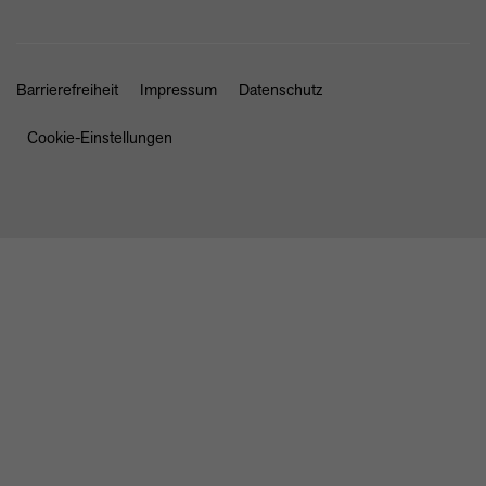
Barrierefreiheit
Impressum
Datenschutz
Cookie-Einstellungen
SCHLIESSEN
STARTSEITE
NEWS & ANGEBOTE
MARKEN