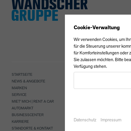
Cookie-Verwaltung
Wir verwenden Cookies, um Ihne
für die Steuerung unserer komm
für Komforteinstellungen oder z
Sie zulassen möchten. Bitte bea
Verfügung stehen.
STARTSEITE
NEWS & ANGEBOTE
MARKEN
SERVICE
MIET' MICH | RENT A CAR
AUTOMARKT
BUSINESSCENTER
Datenschutz
Impressum
KARRIERE
STANDORTE & KONTAKT