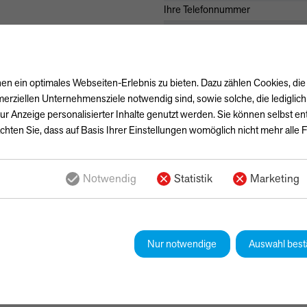
Ihre Telefonnummer
Ihre Nachricht
n ein optimales Webseiten-Erlebnis zu bieten. Dazu zählen Cookies, die 
erziellen Unternehmensziele notwendig sind, sowie solche, die lediglic
ur Anzeige personalisierter Inhalte genutzt werden. Sie können selbst e
chten Sie, dass auf Basis Ihrer Einstellungen womöglich nicht mehr alle F
Notwendig
Statistik
Marketing
Ja, ich habe die
Datenschutzerk
einverstanden, dass die von mir
gespeichert werden. Meine Date
Bearbeitung und Beantwortung m
Nur notwendige
Auswahl best
Kontaktformulars erkläre ich mich