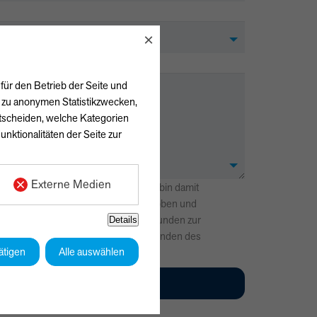
×
für den Betrieb der Seite und
h zu anonymen Statistikzwecken,
ntscheiden, welche Kategorien
unktionalitäten der Seite zur
Externe Medien
lärung
zur Kenntnis genommen und bin damit
 angegebenen Daten elektronisch erhoben und
n werden dabei nur streng zweckgebunden zur
Details
einer Anfrage benutzt. Mit dem Absenden des
ätigen
Alle auswählen
 mit der Verarbeitung einverstanden.