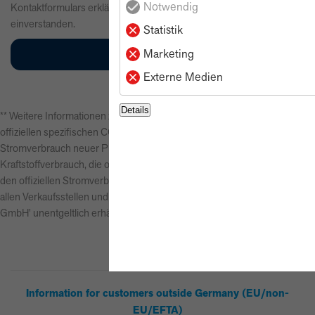
Notwendig
Kontaktformulars erkläre ich mich mit der Verarbeitung
einverstanden.
Statistik
Marketing
Externe Medien
Details
** Weitere Informationen zum offiziellen Kraftstoffverbrauch und zu den
offiziellen spezifischen CO2-Emissionen und gegebenenfalls zum
Stromverbrauch neuer Pkw können dem 'Leitfaden über den offiziellen
Kraftstoffverbrauch, die offiziellen spezifischen CO2-Emissionen und
den offiziellen Stromverbrauch neuer Pkw' entnommen werden, der an
allen Verkaufsstellen und bei der 'Deutschen Automobil Treuhand
GmbH' unentgeltlich erhältlich ist unter www.dat.de.
Information for customers outside Germany (EU/non-
EU/EFTA)