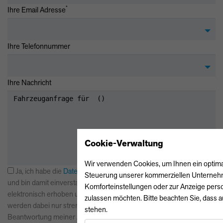
*
Ihre Email Adresse
Ihre Telefonnummer
Ihre Nachricht
Cookie-Verwaltung
Wir verwenden Cookies, um Ihnen ein optimale
Ja, ich habe die
Datenschutzerklärung
zur Kenntnis genommen
Steuerung unserer kommerziellen Unternehmen
und bin damit einverstanden, dass die von mir angegebenen Daten
Komforteinstellungen oder zur Anzeige perso
elektronisch erhoben und gespeichert werden. Meine Daten
zulassen möchten. Bitte beachten Sie, dass a
werden dabei nur streng zweckgebunden zur Bearbeitung und
stehen.
Beantwortung meiner Anfrage benutzt. Mit dem Absenden des