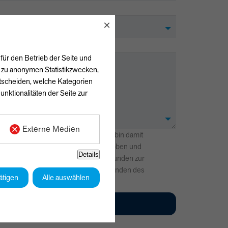
×
für den Betrieb der Seite und
h zu anonymen Statistikzwecken,
ntscheiden, welche Kategorien
unktionalitäten der Seite zur
Externe Medien
lärung
zur Kenntnis genommen und bin damit
 angegebenen Daten elektronisch erhoben und
Details
n werden dabei nur streng zweckgebunden zur
einer Anfrage benutzt. Mit dem Absenden des
ätigen
Alle auswählen
 mit der Verarbeitung einverstanden.