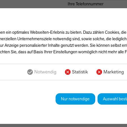
Ihre Telefonnummer
Ihre Nachricht
n ein optimales Webseiten-Erlebnis zu bieten. Dazu zählen Cookies, die 
erziellen Unternehmensziele notwendig sind, sowie solche, die lediglic
ur Anzeige personalisierter Inhalte genutzt werden. Sie können selbst e
chten Sie, dass auf Basis Ihrer Einstellungen womöglich nicht mehr alle F
Notwendig
Statistik
Marketing
Ja, ich habe die
Datenschutzerk
einverstanden, dass die von mir
gespeichert werden. Meine Date
Bearbeitung und Beantwortung m
Nur notwendige
Auswahl best
Kontaktformulars erkläre ich mich