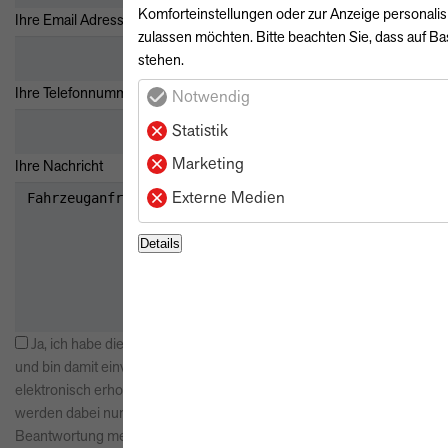
Komforteinstellungen oder zur Anzeige personalis
*
Ihre Email Adresse
zulassen möchten. Bitte beachten Sie, dass auf Bas
stehen.
Ihre Telefonnummer
Notwendig
Statistik
Marketing
Ihre Nachricht
Externe Medien
Details
Ja, ich habe die
Datenschutzerklärung
zur Kenntnis genommen
und bin damit einverstanden, dass die von mir angegebenen Daten
elektronisch erhoben und gespeichert werden. Meine Daten
werden dabei nur streng zweckgebunden zur Bearbeitung und
Beantwortung meiner Anfrage benutzt. Mit dem Absenden des