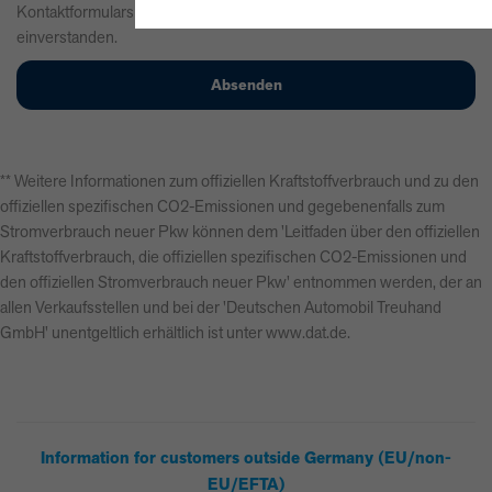
Kontaktformulars erkläre ich mich mit der Verarbeitung
einverstanden.
** Weitere Informationen zum offiziellen Kraftstoffverbrauch und zu den
offiziellen spezifischen CO2-Emissionen und gegebenenfalls zum
Stromverbrauch neuer Pkw können dem 'Leitfaden über den offiziellen
Kraftstoffverbrauch, die offiziellen spezifischen CO2-Emissionen und
den offiziellen Stromverbrauch neuer Pkw' entnommen werden, der an
allen Verkaufsstellen und bei der 'Deutschen Automobil Treuhand
GmbH' unentgeltlich erhältlich ist unter www.dat.de.
Information for customers outside Germany (EU/non-
EU/EFTA)