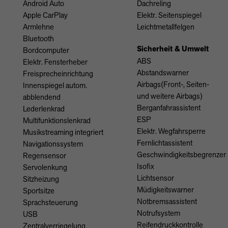
Android Auto
Dachreling
Apple CarPlay
Elektr. Seitenspiegel
Armlehne
Leichtmetallfelgen
Bluetooth
Sicherheit & Umwelt
Bordcomputer
ABS
Elektr. Fensterheber
Abstandswarner
Freisprecheinrichtung
Airbags(Front-, Seiten-
Innenspiegel autom.
und weitere Airbags)
abblendend
Berganfahrassistent
Lederlenkrad
ESP
Multifunktionslenkrad
Elektr. Wegfahrsperre
Musikstreaming integriert
Fernlichtassistent
Navigationssystem
Geschwindigkeitsbegrenzer
Regensensor
Isofix
Servolenkung
Lichtsensor
Sitzheizung
Müdigkeitswarner
Sportsitze
Notbremsassistent
Sprachsteuerung
Notrufsystem
USB
Reifendruckkontrolle
Zentralverriegelung