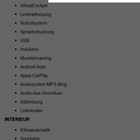
VirtualCockpit
Lenkradheizung
Notrufsystem
Sprachsteuerung
USB
Induktion
Musikstreaming
Android Auto
Apple CarPlay
Audiosystem MP3-fähig
Audio-Aux-Anschluss
Sitzheizung
Linkslenker
INTERIEUR
Klimaautomatik
Sportsitze