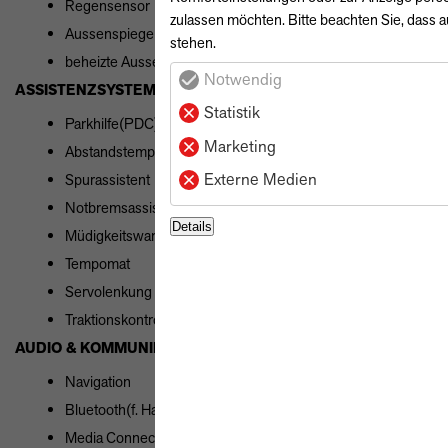
Regensensor
zulassen möchten. Bitte beachten Sie, dass a
Aussenspiegel el. verstellbar
stehen.
beheizte Aussenspiegel
Notwendig
ASSISTENZSYSTEME
Statistik
Parkhilfe(PDC) vorne + hinten
Marketing
Abstandstempomat
Externe Medien
Spurassistent
Notbremsassistent
Details
Müdigkeitswarnsystem
Tempomat
Servolenkung
Traktionskontrolle
AUDIO & KOMMUNIKATION
Navigation
Bluetooth(f. Handy)
Media Connector