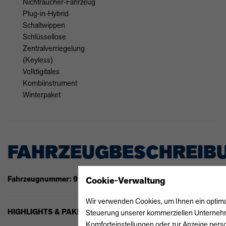
Nichtraucher-Fahrzeug
Plug-in-Hybrid
Schaltwippen
Schlüssellose
Zentralverriegelung
(Keyless)
Volldigitales
Kombiinstrument
Winterpaket
FAHRZEUGBESCHREIB
Fahrzeugnummer: 91134
Cookie-Verwaltung
Wir verwenden Cookies, um Ihnen ein optimale
HIGHLIGHTS & PAKETE
Steuerung unserer kommerziellen Unternehmen
Komforteinstellungen oder zur Anzeige perso