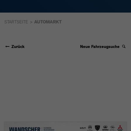
STARTSEITE
AUTOMARKT
Zurück
Neue Fahrzeugsuche
CITROËN C5
AIRCROSS 1.2 136
S&S MAX
KEYLESS+LED+NAVI+