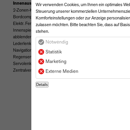
Innenausstattung
Außenausstattung
Wir verwenden Cookies, um Ihnen ein optimales Webse
2-Zonen-Klimaautomatik
Elektr. Seitenspiegel
Steuerung unserer kommerziellen Unternehmensziele 
Bordcomputer
Metallic
Komforteinstellungen oder zur Anzeige personalisier
Elektr. Fensterheber
zulassen möchten. Bitte beachten Sie, dass auf Basis
Sicherheit & Umwelt
Innenspiegel autom.
stehen.
ABS
abblendend
Notwendig
Abstandswarner
Lederlenkrad
Airbags(Front-, Seiten-
Navigationssystem
Statistik
und weitere Airbags)
Regensensor
Marketing
Berganfahrassistent
Servolenkung
ESP
Zentralverriegelung
Externe Medien
Elektr. Wegfahrsperre
Fernlichtassistent
Details
Geschwindigkeitsbegrenzer
Isofix
Lichtsensor
Müdigkeitswarner
Nebelscheinwerfer
Notbremsassistent
Notrufsystem