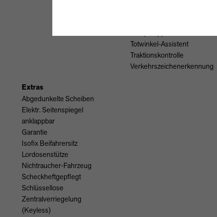
Reifendruckkontrolle
Spurhalteassistent
Start/Stopp-Automatik
Totwinkel-Assistent
Traktionskontrolle
Verkehrszeichenerkennung
Extras
Abgedunkelte Scheiben
Elektr. Seitenspiegel
anklappbar
Garantie
Isofix Beifahrersitz
Lordosenstütze
Nichtraucher-Fahrzeug
Scheckheftgepflegt
Schlüssellose
Zentralverriegelung
(Keyless)