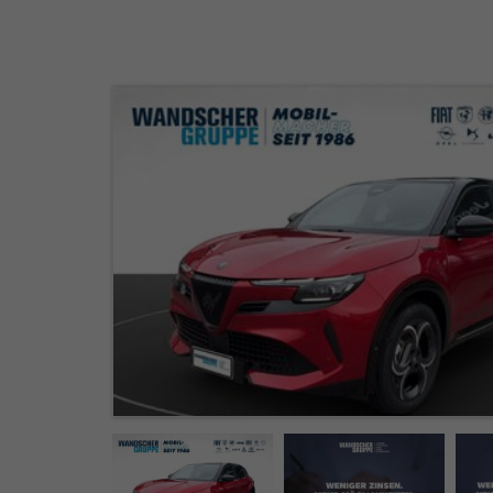
´´KEYLESS