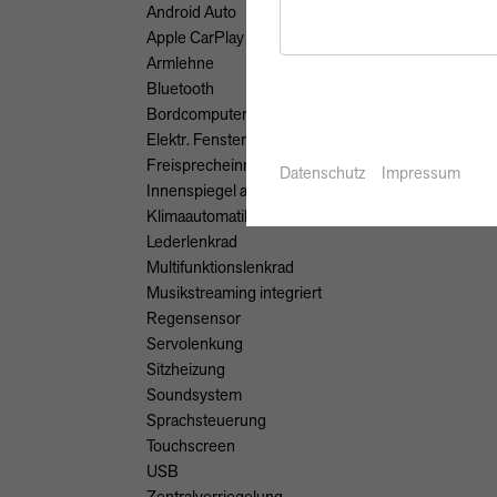
Android Auto
Apple CarPlay
Armlehne
Bluetooth
Bordcomputer
Elektr. Fensterheber
Freisprecheinrichtung
Datenschutz
Impressum
Innenspiegel autom. abblendend
Klimaautomatik
Lederlenkrad
Multifunktionslenkrad
Musikstreaming integriert
Regensensor
Servolenkung
Sitzheizung
Soundsystem
Sprachsteuerung
Touchscreen
USB
Zentralverriegelung