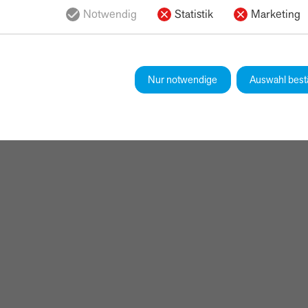
Beheizbare Frontscheibe
Notwendig
Statistik
Marketing
Elektr. Seitenspiegel
Leichtmetallfelgen
Sommerreifen
Nur notwendige
Auswahl best