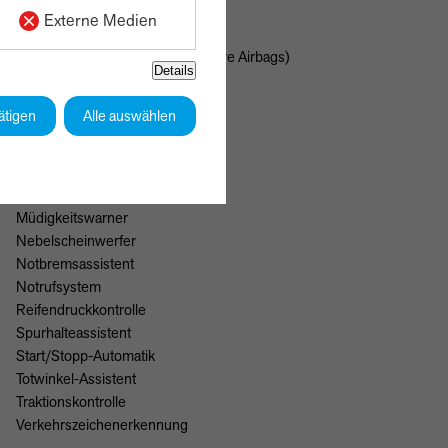
ABS
Externe Medien
Abstandswarner
Airbags(Front-, Seiten- und weitere Airbags)
Details
ESP
Elektr. Wegfahrsperre
ätigen
Alle auswählen
Fernlichtassistent
Geschwindigkeitsbegrenzer
Isofix
Lichtsensor
Müdigkeitswarner
Nebelscheinwerfer
Notbremsassistent
Notrufsystem
Reifendruckkontrolle
Spurhalteassistent
Start/Stopp-Automatik
Totwinkel-Assistent
Traktionskontrolle
Verkehrszeichenerkennung