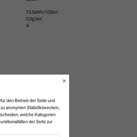
*
15.5kWh/100km
*
0.0g/km
A
×
für den Betrieb der Seite und
h zu anonymen Statistikzwecken,
ntscheiden, welche Kategorien
unktionalitäten der Seite zur
Sicherheit & Umwelt