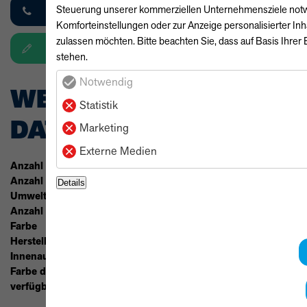
+49 (4) 403 2025
Steuerung unserer kommerziellen Unternehmensziele notwend
Komforteinstellungen oder zur Anzeige personalisierter In
zulassen möchten. Bitte beachten Sie, dass auf Basis Ihrer 
Anfrage
stehen.
Notwendig
WEITERE TECHNISCHE
Statistik
DATEN
Marketing
Externe Medien
Anzahl Sitzplätze
5
Anzahl der Türen
4/5
Details
Umweltplakette
4 (Grün)
Anzahl der Fahrzeughalter
1
Farbe
Grau
Herstellerfarbbezeichnung
indigo gray (grau)
Innenausstattung
Vollleder
Farbe der Innenausstattung
Schwarz
verfügbar ab
sofort