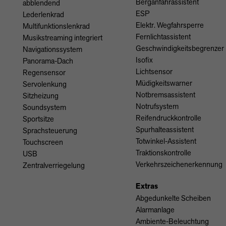
Berganfahrassistent
abblendend
ESP
Lederlenkrad
Elektr. Wegfahrsperre
Multifunktionslenkrad
Fernlichtassistent
Musikstreaming integriert
Geschwindigkeitsbegrenzer
Navigationssystem
Isofix
Panorama-Dach
Lichtsensor
Regensensor
Müdigkeitswarner
Servolenkung
Notbremsassistent
Sitzheizung
Notrufsystem
Soundsystem
Reifendruckkontrolle
Sportsitze
Spurhalteassistent
Sprachsteuerung
Totwinkel-Assistent
Touchscreen
Traktionskontrolle
USB
Verkehrszeichenerkennung
Zentralverriegelung
Extras
Abgedunkelte Scheiben
Alarmanlage
Ambiente-Beleuchtung