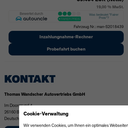
19,00 % MwSt.
Fahrzeug Nr.: man-S2018439
Inzahlungnahme-Rechner
Probefahrt buchen
KONTAKT
Thomas Wandscher Autovertriebs GmbH
Im Doorgrund 4
26160 Bad Zwischenahn
Cookie-Verwaltung
Deutschland
Wir verwenden Cookies, um Ihnen ein optimales Webseiten-Er