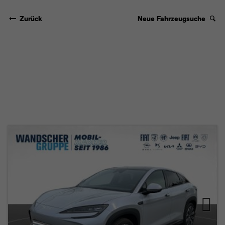
Zurück
Neue Fahrzeugsuche
BYD SEALION 7 EV
DESIGN AWD
82,5KW/H LEDER AUT
Next