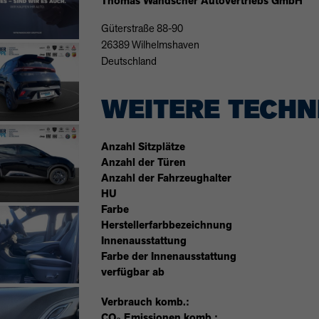
Thomas Wandscher Autovertriebs GmbH
Güterstraße 88-90
26389 Wilhelmshaven
Deutschland
WEITERE TECHN
Anzahl Sitzplätze
Anzahl der Türen
Anzahl der Fahrzeughalter
HU
Farbe
Herstellerfarbbezeichnung
Innenausstattung
Farbe der Innenausstattung
verfügbar ab
Verbrauch komb.:
CO₂ Emissionen komb.: