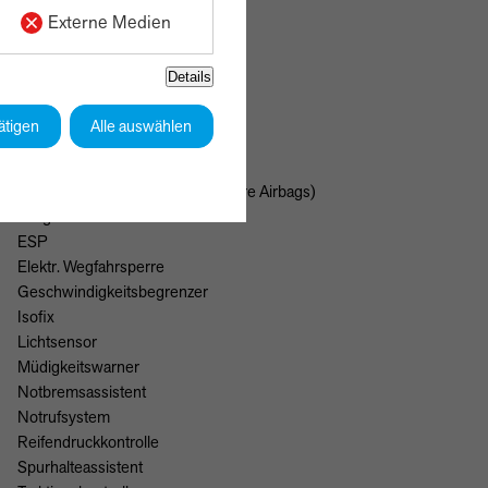
Externe Medien
Details
Sicherheit & Umwelt
ätigen
Alle auswählen
ABS
Abstandswarner
Airbags(Front-, Seiten- und weitere Airbags)
Berganfahrassistent
ESP
Elektr. Wegfahrsperre
Geschwindigkeitsbegrenzer
Isofix
Lichtsensor
Müdigkeitswarner
Notbremsassistent
Notrufsystem
Reifendruckkontrolle
Spurhalteassistent