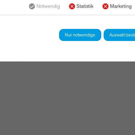
Notwendig
Statistik
Marketing
Außenausstattung
Nur notwendige
Auswahl best
Elektr. Seitenspiegel
Leichtmetallfelgen
Metallic
Sommerreifen