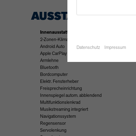
AUSSTATTUNG
Innenausstattung
2-Zonen-Klimaautomatik
Android Auto
Datenschutz
Impressum
Apple CarPlay
Armlehne
Bluetooth
Bordcomputer
Elektr. Fensterheber
Freisprecheinrichtung
Innenspiegel autom. abblendend
Multifunktionslenkrad
Musikstreaming integriert
Navigationssystem
Regensensor
Servolenkung