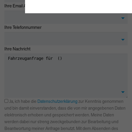
*
Ihre Email Adresse
Ihre Telefonnummer
Ihre Nachricht
Ja, ich habe die
Datenschutzerklärung
zur Kenntnis genommen
und bin damit einverstanden, dass die von mir angegebenen Daten
elektronisch erhoben und gespeichert werden. Meine Daten
werden dabei nur streng zweckgebunden zur Bearbeitung und
Beantwortung meiner Anfrage benutzt. Mit dem Absenden des