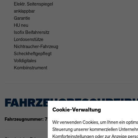
Elektr. Seitenspiegel
anklappbar
Garantie
HU neu
Isofix Beifahrersitz
Lordosenstütze
Nichtraucher-Fahrzeug
Scheckheftgepflegt
Volldigitales
Kombiinstrument
FAHRZEUGBESCHREIB
Cookie-Verwaltung
Fahrzeugnummer: 72010
Wir verwenden Cookies, um Ihnen ein optimale
Steuerung unserer kommerziellen Unternehmen
Komforteinstellungen oder zur Anzeige perso