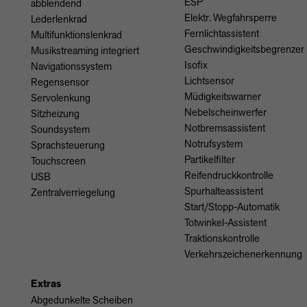
ESP
abblendend
Elektr. Wegfahrsperre
Lederlenkrad
Fernlichtassistent
Multifunktionslenkrad
Geschwindigkeitsbegrenzer
Musikstreaming integriert
Isofix
Navigationssystem
Lichtsensor
Regensensor
Müdigkeitswarner
Servolenkung
Nebelscheinwerfer
Sitzheizung
Notbremsassistent
Soundsystem
Notrufsystem
Sprachsteuerung
Partikelfilter
Touchscreen
Reifendruckkontrolle
USB
Spurhalteassistent
Zentralverriegelung
Start/Stopp-Automatik
Totwinkel-Assistent
Traktionskontrolle
Verkehrszeichenerkennung
Extras
Abgedunkelte Scheiben