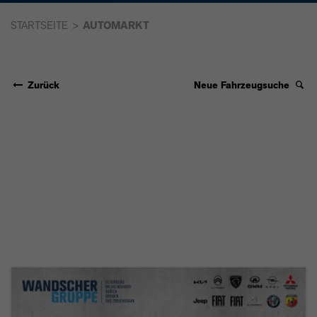
STARTSEITE
AUTOMARKT
Zurück
Neue Fahrzeugsuche
CITROËN C5
AIRCROSS 1.5
BLUEHDI 130 S&S
PLUS LED+NAVI+LM