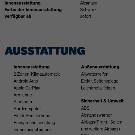
Innenausstattung
Alcantara
Farbe der Innenausstattung
Schwarz
verfügbar ab
sofort
AUSSTATTUNG
Innenausstattung
Außenausstattung
2-Zonen-Klimaautomatik
Allwetterreifen
Android Auto
Elektr. Seitenspiegel
Apple CarPlay
Leichtmetallfelgen
Armlehne
Sicherheit & Umwelt
Bluetooth
ABS
Bordcomputer
Abstandswarner
Elektr. Fensterheber
Airbags(Front-, Seiten-
Freisprecheinrichtung
und weitere Airbags)
Innenspiegel autom.