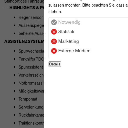
Standort des Fahrzeuges: Filiale Wilhelmshaven Tel 04421 / 75640-
zulassen möchten. Bitte beachten Sie, dass a
---
HIGHLIGHTS & PAKETE
stehen.
Regensensor
Notwendig
Aussenspiegel el. verstellbar
Statistik
beheizte Aussenspiegel
Marketing
ASSISTENZSYSTEME
Externe Medien
Spurwechselassistent
Parkhilfe(PDC) vorne + hinten
Details
Spurassistent
Verkehrszeichenerkennung
Notbremsassistent
Müdigkeitswarnsystem
Tempomat
Servolenkung
Rückfahrkamera
Traktionskontrolle