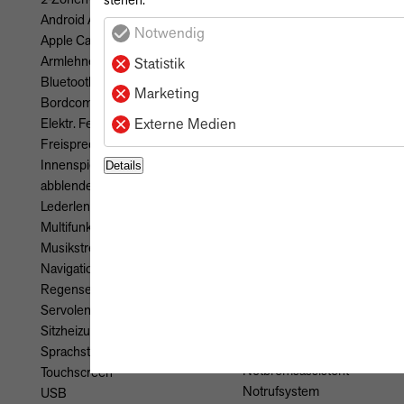
Android Auto
Elektr. Seitenspiegel
Notwendig
Apple CarPlay
Leichtmetallfelgen
Armlehne
Metallic
Statistik
Bluetooth
Marketing
Sicherheit & Umwelt
Bordcomputer
ABS
Externe Medien
Elektr. Fensterheber
Airbags(Front- und
Freisprecheinrichtung
Seiten-Airbags)
Innenspiegel autom.
Details
Berganfahrassistent
abblendend
ESP
Lederlenkrad
Elektr. Wegfahrsperre
Multifunktionslenkrad
Fernlichtassistent
Musikstreaming integriert
Geschwindigkeitsbegrenzer
Navigationssystem
Isofix
Regensensor
Lichtsensor
Servolenkung
Müdigkeitswarner
Sitzheizung
Nebelscheinwerfer
Sprachsteuerung
Notbremsassistent
Touchscreen
Notrufsystem
USB