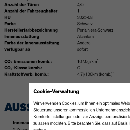
Anzahl der Türen
4/5
Anzahl der Fahrzeughalter
1
HU
2025-08
Farbe
Schwarz
Herstellerfarbbezeichnung
Perla Nera-Schwarz
Innenausstattung
Alcantara
Farbe der Innenausstattung
Andere
verfügbar ab
sofort
*
CO₂ Emissionen komb.:
107.0g/km
CO₂-Klasse komb.:
C
*
Kraftstoffverb. komb.:
4.7l/100km (komb.)
Cookie-Verwaltung
AUSSTATTUNG
Wir verwenden Cookies, um Ihnen ein optimales Webseit
Steuerung unserer kommerziellen Unternehmensziele n
Komforteinstellungen oder zur Anzeige personalisiert
Innenausstattung
Außenausstattung
zulassen möchten. Bitte beachten Sie, dass auf Basis 
2-Zonen-Klimaautomatik
Allwetterreifen
stehen.