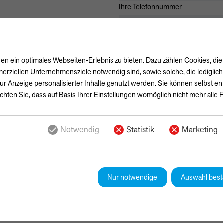
Ihre Telefonnummer
Ihre Nachricht
n ein optimales Webseiten-Erlebnis zu bieten. Dazu zählen Cookies, die 
erziellen Unternehmensziele notwendig sind, sowie solche, die lediglic
ur Anzeige personalisierter Inhalte genutzt werden. Sie können selbst e
chten Sie, dass auf Basis Ihrer Einstellungen womöglich nicht mehr alle F
Notwendig
Statistik
Marketing
Ja, ich habe die
Datenschutzerk
einverstanden, dass die von mir
gespeichert werden. Meine Date
Bearbeitung und Beantwortung m
Nur notwendige
Auswahl best
Kontaktformulars erkläre ich mich