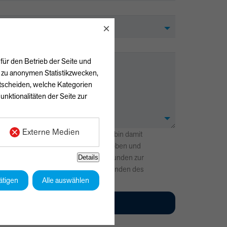
×
für den Betrieb der Seite und
h zu anonymen Statistikzwecken,
ntscheiden, welche Kategorien
unktionalitäten der Seite zur
Externe Medien
lärung
zur Kenntnis genommen und bin damit
 angegebenen Daten elektronisch erhoben und
n werden dabei nur streng zweckgebunden zur
Details
einer Anfrage benutzt. Mit dem Absenden des
ätigen
Alle auswählen
 mit der Verarbeitung einverstanden.