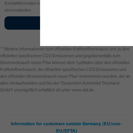
Kontaktformulars erkläre ich mich mit der Verarbeitung
einverstanden.
** Weitere Informationen zum offiziellen Kraftstoffverbrauch und zu den
offiziellen spezifischen CO2-Emissionen und gegebenenfalls zum
Stromverbrauch neuer Pkw können dem 'Leitfaden über den offiziellen
Kraftstoffverbrauch, die offiziellen spezifischen CO2-Emissionen und
den offiziellen Stromverbrauch neuer Pkw' entnommen werden, der an
allen Verkaufsstellen und bei der 'Deutschen Automobil Treuhand
GmbH' unentgeltlich erhältlich ist unter www.dat.de.
Information for customers outside Germany (EU/non-
EU/EFTA)