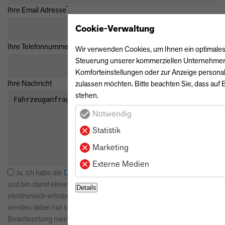
*
Ihre Email Adresse
Cookie-Verwaltung
Ihre Telefonnummer
Wir verwenden Cookies, um Ihnen ein optimales W
Steuerung unserer kommerziellen Unternehmenszi
Komforteinstellungen oder zur Anzeige personali
Ihre Nachricht
zulassen möchten. Bitte beachten Sie, dass auf B
stehen.
Notwendig
Statistik
Marketing
Externe Medien
Ja, ich habe die
Datenschutzerklärung
zur Kenntnis genommen
und bin damit einverstanden, dass die von mir angegebenen Daten
Details
elektronisch erhoben und gespeichert werden. Meine Daten
werden dabei nur streng zweckgebunden zur Bearbeitung und
Beantwortung meiner Anfrage benutzt. Mit dem Absenden des