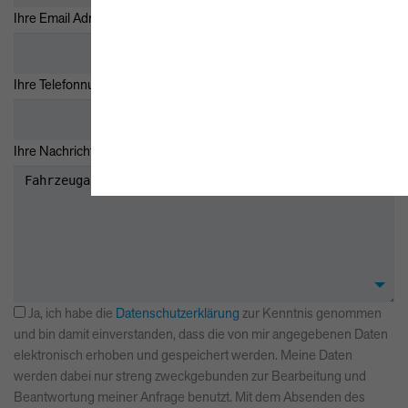
*
Ihre Email Adresse
Ihre Telefonnummer
Ihre Nachricht
Ja, ich habe die
Datenschutzerklärung
zur Kenntnis genommen
und bin damit einverstanden, dass die von mir angegebenen Daten
elektronisch erhoben und gespeichert werden. Meine Daten
werden dabei nur streng zweckgebunden zur Bearbeitung und
Beantwortung meiner Anfrage benutzt. Mit dem Absenden des