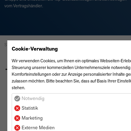
vom Vertragshändler.
STARTSEITE
AUTOMARKT
Cookie-Verwaltung
Wir verwenden Cookies, um Ihnen ein optimales Webseiten-Erlebnis 
Steuerung unserer kommerziellen Unternehmensziele notwendig sin
Zurück
Neue Fahrzeugsuche
Komforteinstellungen oder zur Anzeige personalisierter Inhalte g
zulassen möchten. Bitte beachten Sie, dass auf Basis Ihrer Einste
stehen.
Notwendig
Inzahlungnahme-Rechner
Statistik
Probefahrt buchen
Marketing
Externe Medien