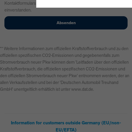
Kontaktformulars erkläre ich mich mit der Verarbeitung
einverstanden.
** Weitere Informationen zum offiziellen Kraftstoffverbrauch und zu den
offiziellen spezifischen CO2-Emissionen und gegebenenfalls zum
Stromverbrauch neuer Pkw können dem 'Leitfaden über den offiziellen
Kraftstoffverbrauch, die offiziellen spezifischen CO2-Emissionen und
den offiziellen Stromverbrauch neuer Pkw' entnommen werden, der an
allen Verkaufsstellen und bei der 'Deutschen Automobil Treuhand
GmbH' unentgeltlich erhältlich ist unter www.dat.de.
Information for customers outside Germany (EU/non-
EU/EFTA)