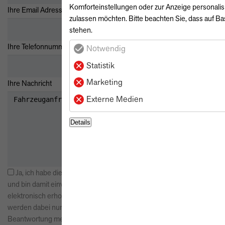
Komforteinstellungen oder zur Anzeige personalis
*
Ihre Email Adresse
zulassen möchten. Bitte beachten Sie, dass auf Bas
stehen.
Ihre Telefonnummer
Notwendig
Statistik
Marketing
Ihre Nachricht
Externe Medien
Details
Ja, ich habe die
Datenschutzerklärung
zur Kenntnis genommen
und bin damit einverstanden, dass die von mir angegebenen Daten
elektronisch erhoben und gespeichert werden. Meine Daten
werden dabei nur streng zweckgebunden zur Bearbeitung und
Beantwortung meiner Anfrage benutzt. Mit dem Absenden des