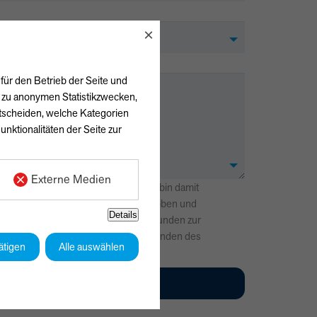
×
für den Betrieb der Seite und
h zu anonymen Statistikzwecken,
ntscheiden, welche Kategorien
unktionalitäten der Seite zur
Externe Medien
lärung
zur Kenntnis genommen und bin damit
 angegebenen Daten elektronisch erhoben und
Details
n werden dabei nur streng zweckgebunden zur
einer Anfrage benutzt. Mit dem Absenden des
ätigen
Alle auswählen
 mit der Verarbeitung einverstanden.