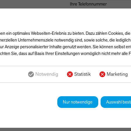
Ihre Telefonnummer
Ihre Nachricht
n ein optimales Webseiten-Erlebnis zu bieten. Dazu zählen Cookies, die 
erziellen Unternehmensziele notwendig sind, sowie solche, die lediglic
ur Anzeige personalisierter Inhalte genutzt werden. Sie können selbst e
chten Sie, dass auf Basis Ihrer Einstellungen womöglich nicht mehr alle F
Notwendig
Statistik
Marketing
Ja, ich habe die
Datenschutzerk
einverstanden, dass die von mir
gespeichert werden. Meine Date
Bearbeitung und Beantwortung m
Nur notwendige
Auswahl best
Kontaktformulars erkläre ich mich