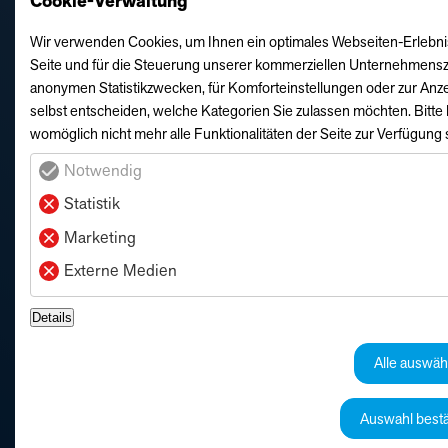
Cookie-Verwaltung
Wir verwenden Cookies, um Ihnen ein optimales Webseiten-Erlebnis 
Seite und für die Steuerung unserer kommerziellen Unternehmensziel
anonymen Statistikzwecken, für Komforteinstellungen oder zur Anze
selbst entscheiden, welche Kategorien Sie zulassen möchten. Bitte 
womöglich nicht mehr alle Funktionalitäten der Seite zur Verfügung 
Notwendig
Statistik
Marketing
Externe Medien
Details
DIE ONLINE-FAHRZEUGSUCHE VON
Alle auswäh
WANDSCHER.
Auswahl bestä
Stöbern Sie jetzt in der Online-Fahrzeugsuche der Wandscher-
Gruppe und entdecken Sie Top-Gebrauchtwagen und Jahreswagen