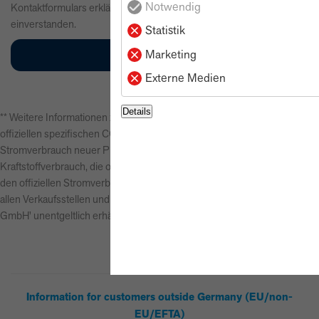
Notwendig
Kontaktformulars erkläre ich mich mit der Verarbeitung
einverstanden.
Statistik
Marketing
Externe Medien
Details
** Weitere Informationen zum offiziellen Kraftstoffverbrauch und zu den
offiziellen spezifischen CO2-Emissionen und gegebenenfalls zum
Stromverbrauch neuer Pkw können dem 'Leitfaden über den offiziellen
Kraftstoffverbrauch, die offiziellen spezifischen CO2-Emissionen und
den offiziellen Stromverbrauch neuer Pkw' entnommen werden, der an
allen Verkaufsstellen und bei der 'Deutschen Automobil Treuhand
GmbH' unentgeltlich erhältlich ist unter www.dat.de.
Information for customers outside Germany (EU/non-
EU/EFTA)