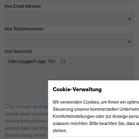
*
Ihre Email Adresse
Ihre Telefonnummer
Ihre Nachricht
Cookie-Verwaltung
Wir verwenden Cookies, um Ihnen ein optimale
Ja, ich habe die
Datenschutzerklärung
zur Kenntnis genommen
Steuerung unserer kommerziellen Unternehmen
und bin damit einverstanden, dass die von mir angegebenen Daten
Komforteinstellungen oder zur Anzeige perso
elektronisch erhoben und gespeichert werden. Meine Daten
zulassen möchten. Bitte beachten Sie, dass a
werden dabei nur streng zweckgebunden zur Bearbeitung und
stehen.
Beantwortung meiner Anfrage benutzt. Mit dem Absenden des